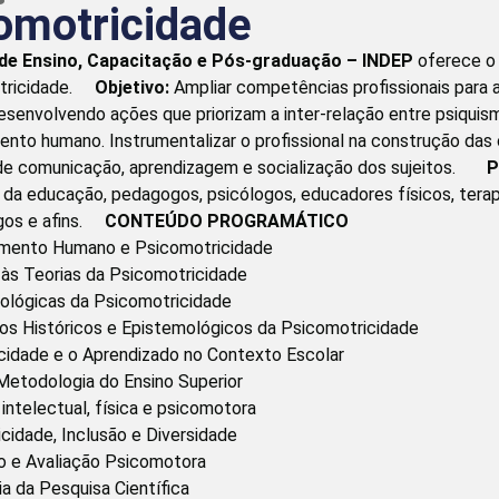
omotricidade
 de Ensino, Capacitação e Pós-graduação – INDEP
oferece o
tricidade.
Objetivo:
Ampliar competências profissionais para 
senvolvendo ações que priorizam a inter-relação entre psiquis
ento humano. Instrumentalizar o profissional na construção da
 de comunicação, aprendizagem e socialização dos sujeitos.
P
s da educação, pedagogos, psicólogos, educadores físicos, tera
gos e afins.
CONTEÚDO PROGRAMÁTICO
mento Humano e Psicomotricidade
às Teorias da Psicomotricidade
lógicas da Psicomotricidade
 Históricos e Epistemológicos da Psicomotricidade
idade e o Aprendizado no Contexto Escolar
Metodologia do Ensino Superior
intelectual, física e psicomotora
idade, Inclusão e Diversidade
 e Avaliação Psicomotora
 da Pesquisa Científica