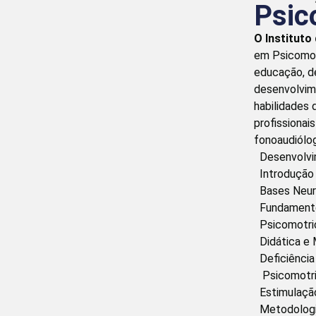
Psic
O Instituto
em Psicomo
educação, de
desenvolvim
habilidades
profissionai
fonoaudiólo
Desenvolvi
Introdução 
Bases Neuro
Fundamentos
Psicomotric
Didática e 
Deficiência 
Psicomotric
Estimulação
Metodologia