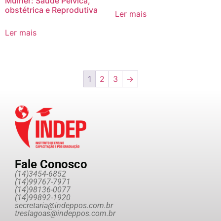
Mulher: Saúde Pélvica,
obstétrica e Reprodutiva
Ler mais
Ler mais
1
2
3
→
Fale Conosco
(14)3454-6852
(14)99767-7971
(14)98136-0077
(14)99892-1920
secretaria@indeppos.com.br
treslagoas@indeppos.com.br