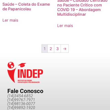
Saúde – Cuidado Centrado
Saúde – Coleta do Exame
no Paciente Crítico com
de Papanicolau
COVID 19 – Abordagem
Multidisciplinar
Ler mais
Ler mais
1
2
3
→
Fale Conosco
(14)3454-6852
(14)99767-7971
(14)98136-0077
(14)99892-1920